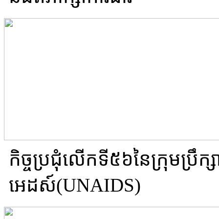
​កិច្ចប្រជុំ​លើក​ទី៥៦នៃ​ក្រុមប្រឹក
អេដស៍(UNAIDS)