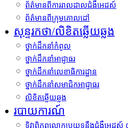
ព័ត៌មានពីការរាលដាលជំងឺអេដស៍
ព័ត៌មានពីកុ្រមគោលដៅ
សុន្ទរកថា/លិខិតឆ្លើយឆ្លង
ថ្នាក់ដឹកនាំកំពូល
ថ្នាក់ដឹកនាំអាជ្ញាធរ
ថ្នាក់ដឹកនាំលេខាធិការដ្ឋាន
ថ្នាក់ដឹកនាំសមាជិកអាជ្ញាធរ
លិខិតឆ្លើយឆ្លង
របាយការណ៍
​ទិវា​ពិភព​លោក​ប្រយុទ្ធនឹង​ជំងឺអេដស៍ ០