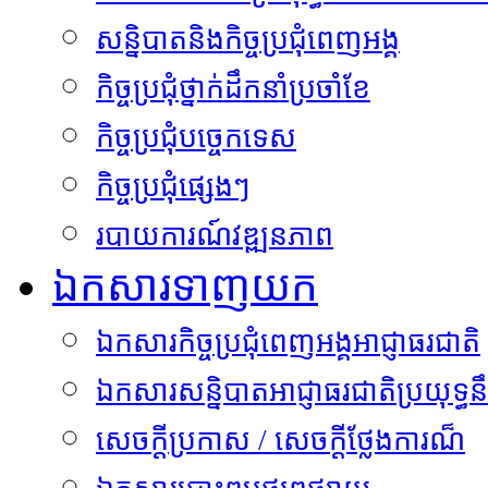
សន្និបាតនិងកិច្ចប្រជុំពេញអង្គ
កិច្ចប្រជុំថ្នាក់ដឹកនាំប្រចាំខែ
កិច្ចប្រជុំបច្ចេកទេស
កិច្ចប្រជុំផ្សេងៗ
របាយការណ៍វឌ្ឍនភាព
ឯកសារទាញយក
ឯកសារកិច្ចប្រជុំពេញអង្គអាជ្ញាធរជាតិ
ឯកសារសន្និបាតអាជ្ញាធរជាតិប្រយុទ្ធនឹ
សេចក្តីប្រកាស / សេចក្តីថ្លែងការណ៏