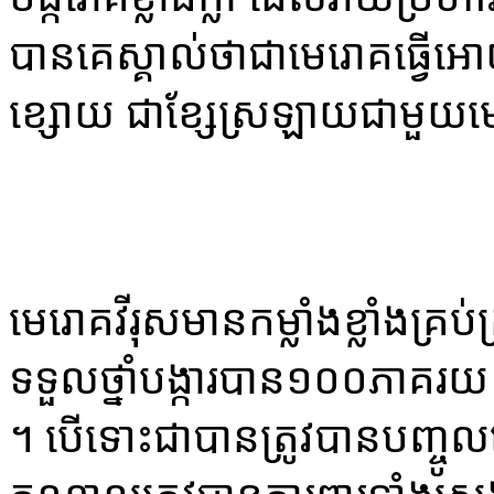
បាន​គេ​ស្គាល់​ថា​ជា​មេ​រោគ​ធ្វើ​អោយ
ខ្សោយ​ ជា​ខ្សែ​ស្រឡាយ​ជា​មួយ​
មេ​រោគ​វីរុស​មាន​កម្លាំង​ខ្លាំង​គ្រ
ទទួល​ថ្នាំ​បង្ការ​បាន​១០០​ភាគ​រយ​ ប
។ ​បើ​ទោះ​ជា​បាន​ត្រូវ​បាន​បញ្ចូល​មេ​