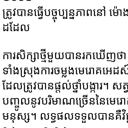
ត្រូវ​បាន​ធ្វើ​បច្ចុ​ប្បន្ន​ភាព​នៅ ​
ដដែល
ការ​សិក្សា​ថ្មី​មួយ​បាន​រក​ឃើញ​ថា ​
ទាំង​ស្រុង​ការ​ចម្លង​មេ​រោគ​អេដស៍
ដែល​ត្រូវ​បាន​ផ្តល់​ថ្នាំ​បង្កា​រ។ សត្វ​ស
បញ្ចូល​នូវ​បរិ​មាណ​ច្រើន​នៃ​មេ​
មនុស្ស​។ លទ្ធ​ផល​​ទទួល​បាន​គឺ​វិ