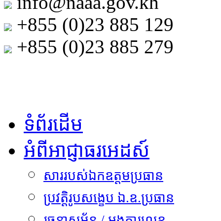
info@naaa.gov.kh
+855 (0)23 885 129
+855 (0)23 885 279
ភាសាខ្មែរ
English
ទំព័រដើម
អំពីអាជ្ញាធរអេដស៍
សាររបស់ឯកឧត្តមប្រធាន
ប្រវត្តិរូបសង្ខេប ឯ.ឧ.ប្រធាន
រចនាសម្ព័ន្ធ / អង្គការលេខ