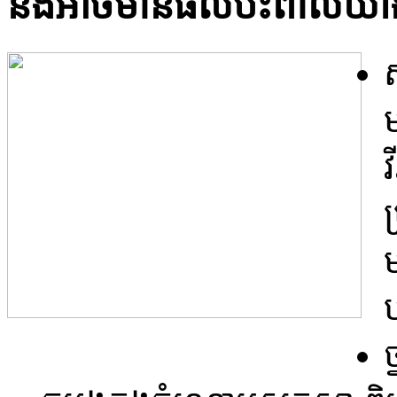
និង​អាច​មាន​ផល​ប៉ះ​ពាល់​យ៉ា
ស
ម
វ
ប
ប
ថ