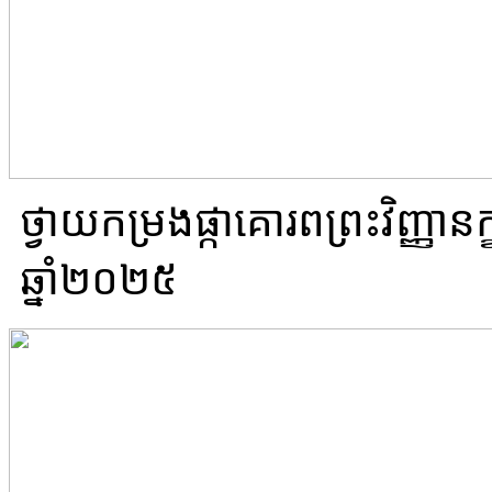
ថ្វាយ​កម្រងផ្កា​គោរព​ព្រះវិញ្ញាន
ឆ្នាំ២០២៥