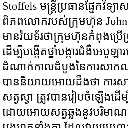
Stoffels ​មន្រ្តី​ប្រធាន​ផ្នែក​វិទ្យ
ពិភព​លោក​របស់​ក្រុម​ហ៊ុន ​John
មាន​រ៉យ​ទ័រ​ថា​ក្រុម​ហ៊ុន​កំពុង​ប្រើ​ប
ដើម្បី​បង្កើត​ថ្នាំ​បង្ការ​ជំងឺ​អេបូ​ឡ
ដំណាក់​កាល​ដំបូង​នៃ​ការ​សាក​ល្បង
បាន​និយាយ​អោយ​ដឹង​ថា ​ការ​សាក​ល
សត្វ​ស្វា ​ត្រូវ​បាន​រៀប​ចំ​ឡើង​ដើម្បី​
ដោយ​អោយ​សត្វ​ឆ្លង​នូវ​បរិ​មាណ​ដ៏
បង្ក​រោគ​ខ្លាំង​ក្លា ​ដែល​វាយ​ប្រហ