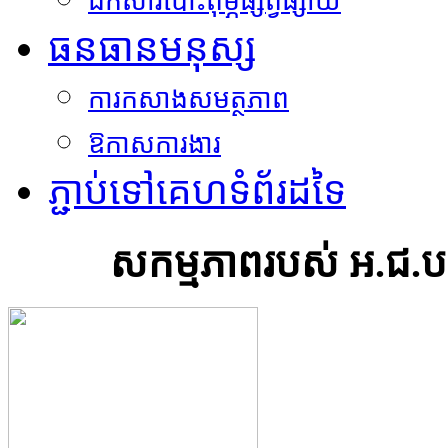
ឯកសារបោះពុម្ភផ្សព្វផ្សាយ
ធនធានមនុស្ស
ការកសាងសមត្ថភាព
ឱកាសការងារ
ភ្ជាប់ទៅគេហទំព័រដទៃ
សកម្មភាពរបស់ អ.ជ.ប.ជ