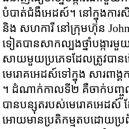
បំបាត់​ជំងឺ​អេដស៍​។ នៅ​ក្នុង​ការ​សិក
និង​ សហ​ការី ​នៅ​ក្រុម​ហ៊ុន ​Joh
ទៀត​បាន​សាក​ល្បង​ថ្នាំ​បង្ការ​មួយ​
សាយ​មួយ​ប្រភេទ​ដែល​ត្រូវ​បាន​ធ្
មេ​រោគ​អេដស៍​ទៅ​ក្នុង​ សារ​ពាង្គ​កា
។ ដំណាក់​កាល​ទី​២ ​គឺ​ចាក់​បញ្ចូល​ខ្
បាន​បន្សុត​របស់​មេ​រោគ​អេដស៍​​ ដ
អោយ​មាន​ប្រតិ​កម្ម​តប​ដោយ​ប្រព័ន្