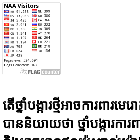
តើ​ថ្នាំ​បង្កា​រថ្មី​អាច​ការ​ពារ
បាន​និយាយ​ថា​ ថ្នាំ​បង្ការ​ការ​