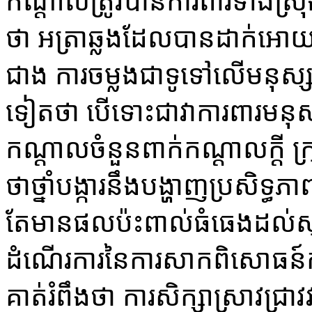
កណ្តាល​ត្រូវ​បាន​ការ​ពារ​ទាំង​ស្រ
ថា ​អត្រា​ឆ្លង​ដែល​បាន​ដាក់​អោយ​ឆ្
ជាង​ ការ​ចម្លង​ជា​ទូ​ទៅ​លើ​មនុស្ស
ទៀត​ថា ​បើ​ទោះ​ជា​វា​ការ​ពារ​មនុស្ស
កណ្តាល​ចំនួន​ពាក់​កណ្តាល​ក្តី ​
ថា​ថ្នាំ​បង្ការ​នឹង​បង្ហាញ​ប្រសិទ្ធ​
តែ​មាន​ផល​ប៉ះ​ពាល់​ធំ​ធេង​ដល់​ស
ដំណើរ​ការ​នៃ​ការ​សាក​ពិសោ​ធន៍​កំ
គាត់​រំពឹង​ថា ​ការ​សិក្សា​ស្រាវ​ជ្រាវ