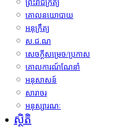
ព្រះរាជក្រឹត្យ
គោលនយោបាយ
អនុក្រឹត្យ
ស.ជ.ណ
សេចក្តីសម្រេច/ប្រកាស
គោលការណ៍ណែនាំ
អនុសាសន៍
សារាចរ
អនុស្សារណៈ
ស្ថិតិ