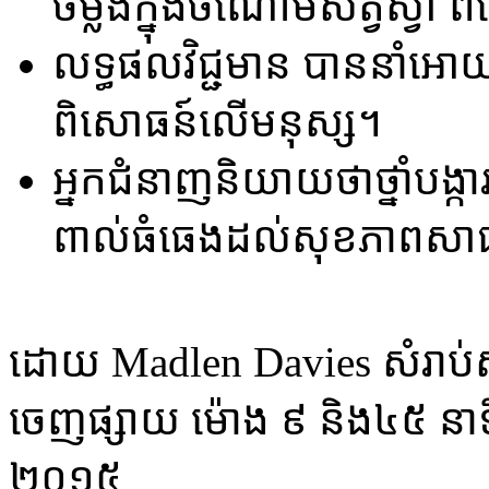
ចម្លង​ក្នុងចំ​ណោម​សត្វ​ស្វា ​
លទ្ធ​ផល​វិជ្ជ​មាន ​បាន​នាំ​អោ
ពិសោ​ធន៍​លើ​មនុស្ស​។
អ្នក​ជំនាញ​និយាយ​ថា​ថ្នាំ​បង្ក
ពាល់​ធំ​ធេង​ដល់​សុខ​ភាព​សា
ដោយ​ Madlen​ Davies សំរាប់​ស
ចេញ​ផ្សាយ ​ម៉ោង ​៩ ​និង​៤៥ ​នាទី 
២០១៥