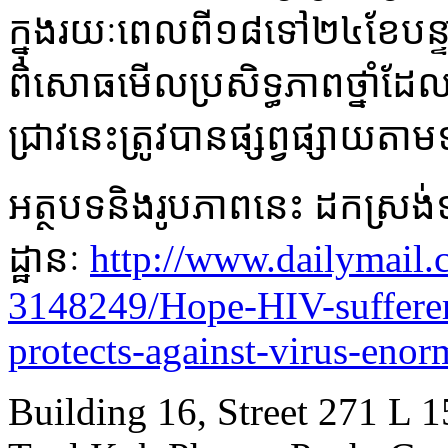
ក្នុង​រយៈ​ពេល​ពី១​៨ទៅ​២៤​ខែ​បន្ទាប់
ពិសោធ​មើល​ប្រសិទ្ធ​ភាព​ថ្នាំ​ដែល​បា
ជ្រាវ​នេះ​ត្រូវ​បាន​ផ្សព្វ​ផ្សាយ​តាម​ទ
អត្ថបទនិងរូបភាពនេះ ដកស្រង
ដ្ឋានៈ
http://www.dailymail.c
3148249/Hope-HIV-sufferer
protects-against-virus-eno
Building 16, Street 271 L 