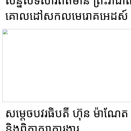
សន្និសីទសារព័ត៌មាន ព្រះរាជា
គោលដៅសកលមេរោគអេដស៍ 
សម្តេចបវរធិបតី ហ៊ុន ម៉ាណែត
និងពិភាក្សាការងារ