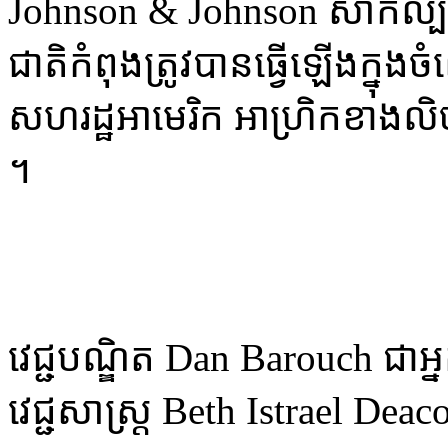
Johnson & Johnson​ សាក​ល្បង​
ជាតិ​កំពុង​ត្រូវ​បាន​ធ្វើ​ឡើង​ក្នុង​
សហ​រដ្ឋ​អា​មេ​រិក ​អាហ្រិក​ខាង​ល
។
វេជ្ជ​បណ្ឌិត​ Dan ​Barouch ជា​អ្នក​
វេជ្ជ​សាស្រ្ត ​Beth​ Istrael​ D