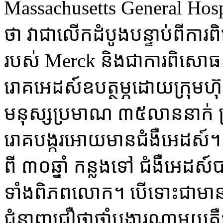
Massachusetts General Hos
ថា​ វា​ជា​លើក​ដំបូង​បន្ទាប់​ពី​ការ
របស់​ Merck និង​ជា​ការ​ពិសោ​ធន៍​មួយ​
រោគ​អេដស៍​ឧប​ត្ថម្ភ​ដោយ​ក្រុម​ហ៊
មនុស្ស​ប្រមាណ ​៣៥លា​ន​នាក់ ​ត្
រោគ​បង្ករ​អោយ​មាន​ជំងឺ​អេដស៍​។ ប
ពី​ ៣០​ឆ្នាំ ​កន្លង​ទៅ ​ជំងឺ​អេដស៍
ទាំង​ពិភព​លោក​។ បើ​ទោះ​ជា​មាន​ការ​រ
ជំនាញ​ជឿ​ថា​ថាំ្ន​បង្ការ​ណា​មួយ​គឺ​ជ