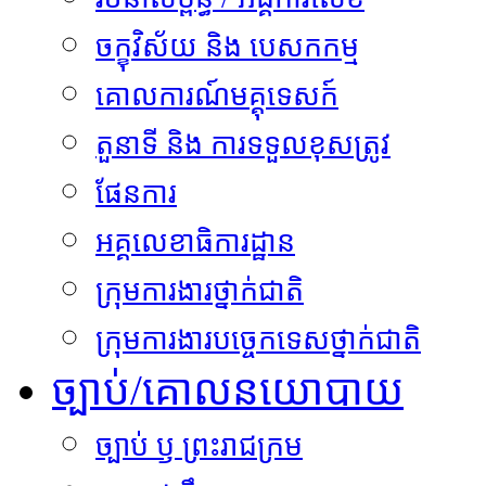
ចក្ខុវិស័យ និង បេសកកម្ម
គោលការណ៍មគ្គុទេសក៍
តួនាទី និង ការទទួលខុសត្រូវ
ផែនការ
អគ្គលេខាធិការដ្ឋាន
ក្រុមការងារថ្នាក់ជាតិ
ក្រុមការងារបច្ចេកទេសថ្នាក់ជាតិ
ច្បាប់/គោលនយោបាយ
ច្បាប់​ ឫ ព្រះរាជក្រម