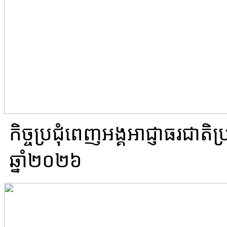
កិច្ចប្រជុំពេញអង្គអាជ្ញាធរជាត
ឆ្នាំ២០២៦