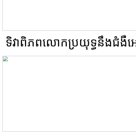
ទិវាពិភពលោកប្រយុទ្ធនឹងជំងឺអេ