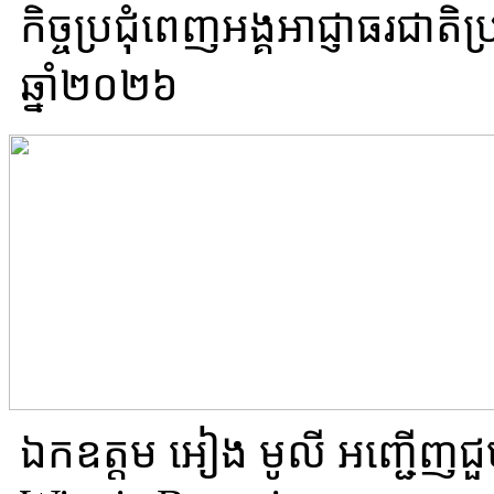
កិច្ចប្រជុំពេញអង្គអាជ្ញាធរជាត
ឆ្នាំ២០២៦
ឯកឧត្តម អៀង មូលី អញ្ជើញជួ