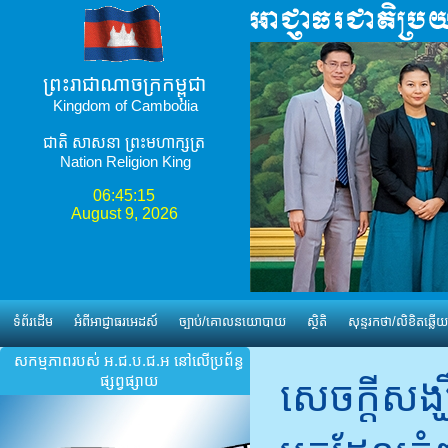
ព្រះរាជាណាចក្រកម្ពុជា
Kingdom of Cambodia
ជាតិ​ សាសនា ព្រះមហាក្សត្រ
Nation Religion King
06:45:16
August 9, 2026
ទំព័រដើម
អំពីអាជ្ញាធរអេដស៍
ច្បាប់/គោលនយោបាយ
ស្ថិតិ
សុន្ទរកថា/លិខិតឆ្លើយ
សកម្មភាពរបស់ អ.ជ.ប.ជ.អ នៅលើប្រព័ន្ធ
ផ្សព្វផ្សាយ
សេច​ក្តី​សង្ឃ