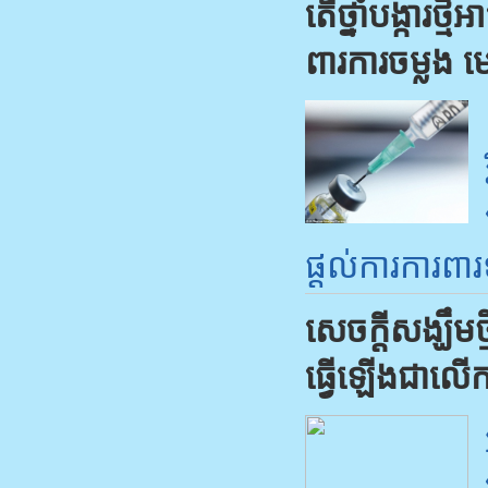
តើ​ថ្នាំ​បង្កា​រថ
ពារ​ការ​ចម្លង​ 
ផ្តល់​ការ​ការ​ពា
សេច​ក្តី​សង្ឃឹម​ថ
ធ្វើ​ឡើង​ជា​លើក​