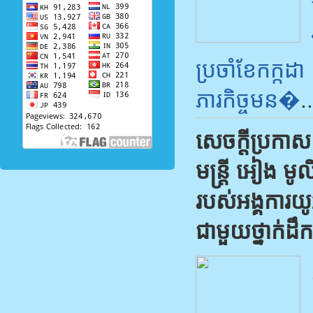
ប្រចាំខែកក្កដ
ភារកិច្ចមន�
..
សេចក្តីប្រកា
មន្ត្រី អៀង មូ
របស់អង្គការយ
ជាមួយថ្នាក់ដ