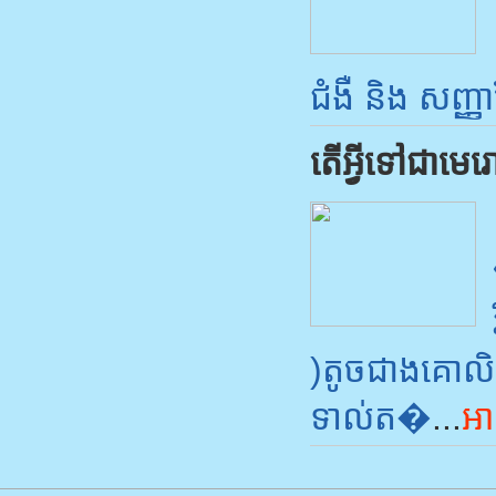
ជំងឺ និង សញ្ញា
តើអ្វីទៅជាមេ
)តូច​ជាង​គោ​លិ
ទាល់​ត�
...
អា