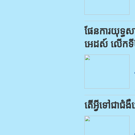
ផែន​ការ​យុទ្ធ​ស
អេដស៍​ លើក​ទី​
តើអ្វីទៅជាជំង