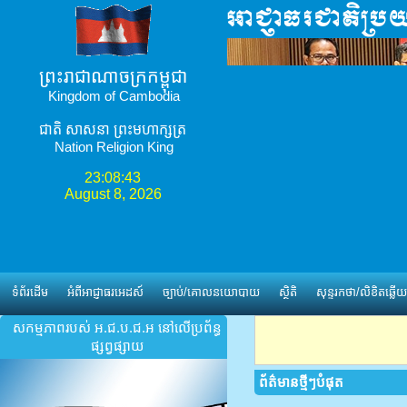
ព្រះរាជាណាចក្រកម្ពុជា
Kingdom of Cambodia
ជាតិ​ សាសនា ព្រះមហាក្សត្រ
Nation Religion King
23:08:44
August 8, 2026
ទំព័រដើម
អំពីអាជ្ញាធរអេដស៍
ច្បាប់/គោលនយោបាយ
ស្ថិតិ
សុន្ទរកថា/លិខិតឆ្លើយ
សកម្មភាពរបស់ អ.ជ.ប.ជ.អ នៅលើប្រព័ន្ធ
ផ្សព្វផ្សាយ
ព័ត៌មានថ្មីៗបំផុត