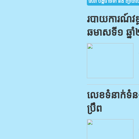
សេវា បង្ការ ថែទាំ និង ព្យា
របាយការណ៍វឌ្ឍន
ឆមាសទី១ ឆ្ន
លេខ​ទំនាក់​ទំនង​
ប្រឹព