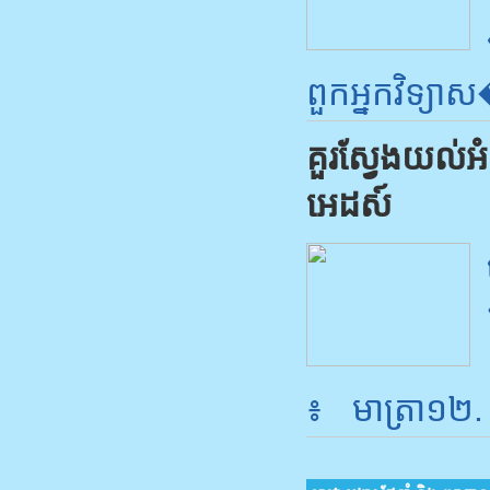
ពួក​អ្នក​វិទ្យា​
គួរ​ស្វែង​យល់​អំព
អេដស៍
៖ មាត្រា​១២​.​