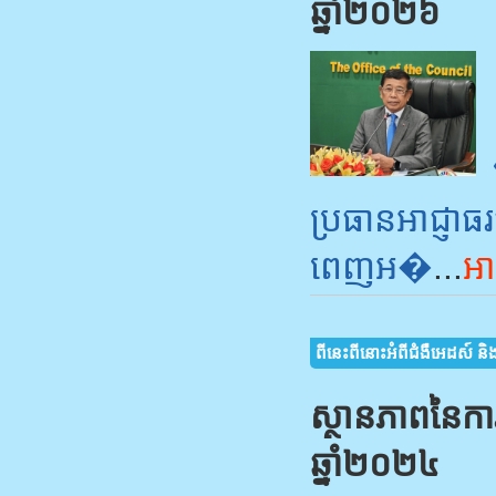
ឆ្នាំ២០២៦
ប្រធានអាជ្ញាធរ
ពេញអ�
...
អា
ពីនេះពីនោះអំពីជំងឺអេដស៍ និង 
ស្ថានភាពនៃក
ឆ្នាំ២០២៤