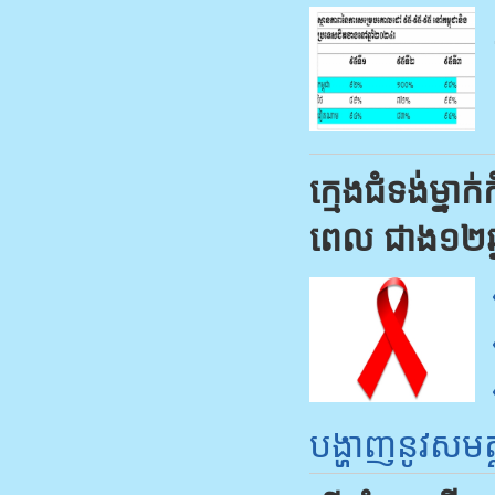
ក្មេងជំទង់ម្
ពេល ជាង១២ឆ្ន
បង្ហាញ​​នូវ​សមត្