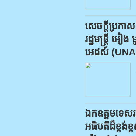
សេចក្តីប្រកា
រដ្ឋមន្ត្រី អៀង
អេដស៍ (UNAI
ឯកឧត្តមទេសរដ្
អធិបតីដ៏ខ្ពង់ខ