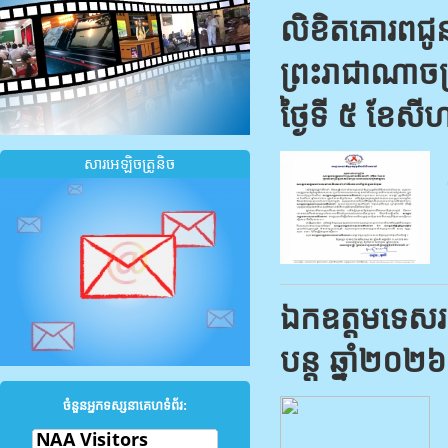
លិខិតគោរពជូនព
ព្រះរាជា​ណាចក
ថ្ងៃទី ៥ ខែសី
សារអេឡិចត្រូនិច
ឯកឧត្តមទេសរដ្
បន្ត ឆ្នាំ២០២៦
ចំនួនអ្នកទស្សនាគេហទំព័រ: