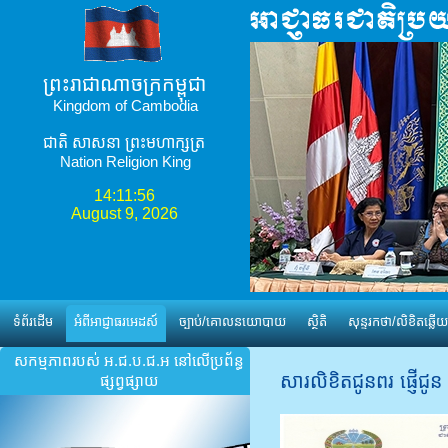
ព្រះរាជាណាចក្រកម្ពុជា
Kingdom of Cambodia
ជាតិ​ សាសនា ព្រះមហាក្សត្រ
Nation Religion King
14:11:58
August 9, 2026
ទំព័រដើម
អំពីអាជ្ញាធរអេដស៍
ច្បាប់/គោលនយោបាយ
ស្ថិតិ
សុន្ទរកថា/លិខិតឆ្លើយ
សកម្មភាពរបស់ អ.ជ.ប.ជ.អ នៅលើប្រព័ន្ធ
សារលិខិតជូនពរ ផ្ញើជូន 
ផ្សព្វផ្សាយ