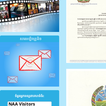
សារអេឡិចត្រូនិច
ចំនួនអ្នកទស្សនាគេហទំព័រ: