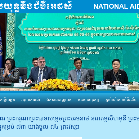
តឆ្លើយឆ្លង
របាយការណ៍
ឯកសារទាញយក
ធនធានមនុស្ស
ភ្ជាប់ទៅគេហទំព័រដទៃ
ពរ​ ព្រះ​ករុណា​ព្រះ​បាទ​សម្តេច​ព្រះ​បរមនាថ​ នរោ​តម្ត​សីហ​មុនី ​ព្រះ​មហា
្ម​គម្រប់ ​៧៣​ យាង​ចូល ​៧៤​ ព្រះ​វស្សា