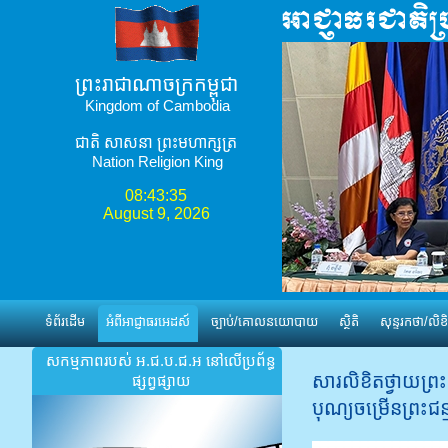
ព្រះរាជាណាចក្រកម្ពុជា
Kingdom of Cambodia
ជាតិ​ សាសនា ព្រះមហាក្សត្រ
Nation Religion King
08:43:36
August 9, 2026
ទំព័រដើម
អំពីអាជ្ញាធរអេដស៍
ច្បាប់/គោលនយោបាយ
ស្ថិតិ
សុន្ទរកថា/លិខិ
សកម្មភាពរបស់ អ.ជ.ប.ជ.អ នៅលើប្រព័ន្ធ
សារ​លិខិត​ថ្វាយ​ព្រះ​
ផ្សព្វផ្សាយ
បុណ្យ​ចម្រើន​ព្រះ​ជន