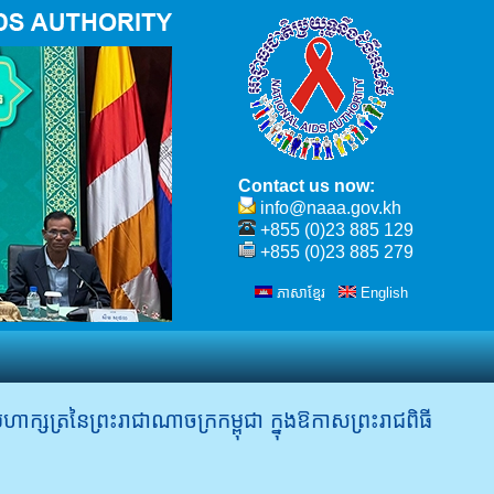
Contact us now:
info@naaa.gov.kh
+855 (0)23 885 129
+855 (0)23 885 279
ភាសាខ្មែរ
English
​ក្សត្រ​នៃ​ព្រះ​រាជា​ណា​ចក្រ​កម្ពុជា​ ក្នុង​ឱកាស​ព្រះ​រាជ​ពិធី​