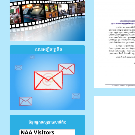
សារអេឡិចត្រូនិច
ចំនួនអ្នកទស្សនាគេហទំព័រ: