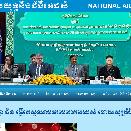
ខិតឆ្លើយឆ្លង
របាយការណ៍
ឯកសារទាញយក
ធនធានមនុស្ស
ភ្ជាប់ទៅគេហទំព័រដទ
្សា និង ធ្វើ​​តេស្ត​​ឈាម​រក​មេ​រោគ​​អេដស៍ ដោយ​ស្មគ្រ័​ចិ