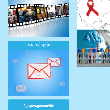
សារអេឡិចត្រូនិច
ចំនួនអ្នកទស្សនាគេហទំព័រ: