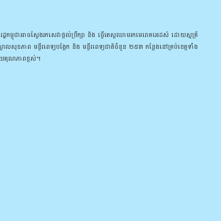
ម្ពុជា​អាច​ស្វែង​រក​សេ​វា​ផ្តល់​ប្រឹ​ក្សា និង ធ្វើ​​តេស្ត​​ឈាម​រក​មេ​រោគ​​អេដស៍ ដោយ​ស្មគ្រ័​
ណ្ឌល​សុខ​ភាព មន្ទី​រ​ពេទ្យ​បង្អែក និង មន្ទីរ​ពេទ្យ​ជាតិ​ចំនួន ២៥៣ កន្លែង​នៅគ្រប់​ខេត្ត​ទាំង​
ោយ​គុណ​ភាព​ខ្ពស់។