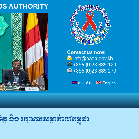
Contact us now:
info@naaa.gov.kh
+855 (0)23 885 129
+855 (0)23 885 279
ភាសាខ្មែរ
English
ៃ
ត្ត និង រក្សា​ការ​សម្ងាត់​នៅ​កម្ពុជា