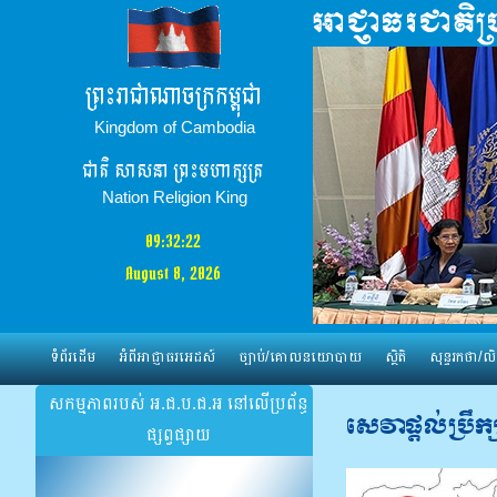
ព្រះរាជាណាចក្រកម្ពុជា
Kingdom of Cambodia
ជាតិ​ សាសនា ព្រះមហាក្សត្រ
Nation Religion King
09:32:22
August 8, 2026
ទំព័រដើម
អំពីអាជ្ញាធរអេដស៍
ច្បាប់/គោលនយោបាយ
ស្ថិតិ
សុន្ទរកថា/លិ
សកម្មភាពរបស់ អ.ជ.ប.ជ.អ នៅលើប្រព័ន្ធ
សេវា​ផ្តល់​ប្រឹក
ផ្សព្វផ្សាយ