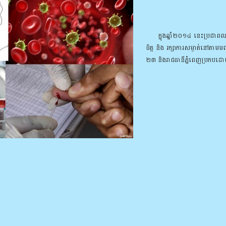
ក្នុង​ឆ្នាំ២០១៤ នេះ​ប្រ​ជា​ពល​រដ្ឋ​ក
ចិត្ត និង រក្សា​ការ​សម្ងាត់​នៅ​តាម​ម
២៣ និងរាជ​ធានី​ភ្នំ​ពេញ​ប្រ​កប​ដ